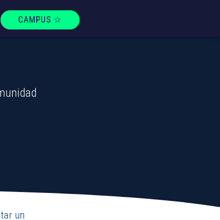
CAMPUS ☆
T
omunidad
tar un