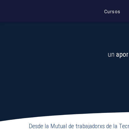
Cursos
MIT | Capacitaciones
un
apor
Desde la Mutual de trabajadorxs de la Tec