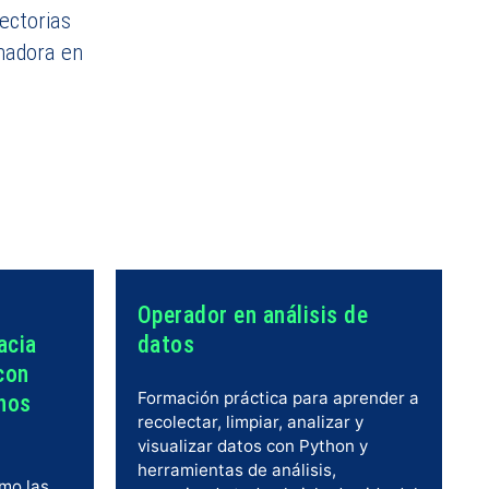
ectorias
rmadora en
Operador en análisis de
acia
datos
 con
Formación práctica para aprender a
hos
recolectar, limpiar, analizar y
visualizar datos con Python y
herramientas de análisis,
mo las