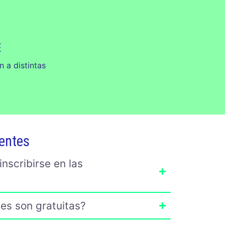
E
 a distintas
.
entes
nscribirse en las
es son gratuitas?