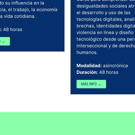
o su influencia en la
desigualdades sociales at
ia, el trabajo, la economía
el desarrollo y uso de las
la vida cotidiana.
tecnologías digitales, anal
brechas, identidades digita
:
48 horas
violencia en línea y diseño
tecnológico desde una per
O →
interseccional y de derech
humanos.
Modalidad:
asincrónica
Duración:
48 horas
MÁS INFO →