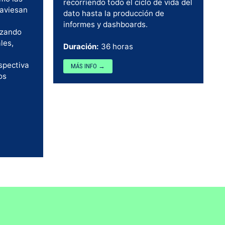
recorriendo todo el ciclo de vida del
raviesan
dato hasta la producción de
informes y dashboards.
izando
les,
Duración:
36 horas
spectiva
MÁS INFO →
os