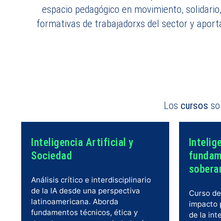
espacio pedagógico en movimiento, solidario
formativas de trabajadorxs del sector y aport
Los
cursos
s
Inteligencia Artificial y
Intelig
Sociedad
fundam
sobera
Análisis crítico e interdisciplinario
de la IA desde una perspectiva
Curso de 
latinoamericana. Aborda
impacto p
fundamentos técnicos, ética y
de la inte