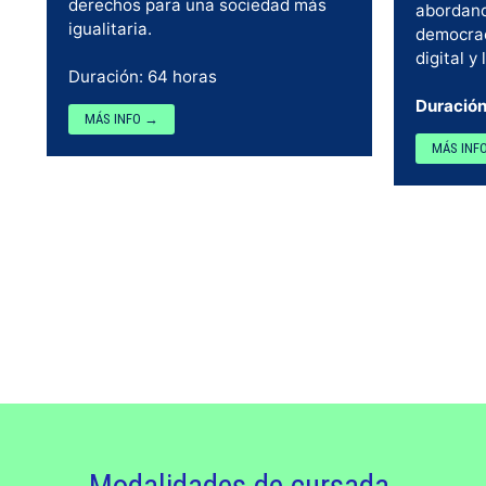
derechos para una sociedad más
abordand
igualitaria.
democrac
digital y 
Duración: 64 horas
Duración
MÁS INFO →
MÁS INF
Modalidades de cursada